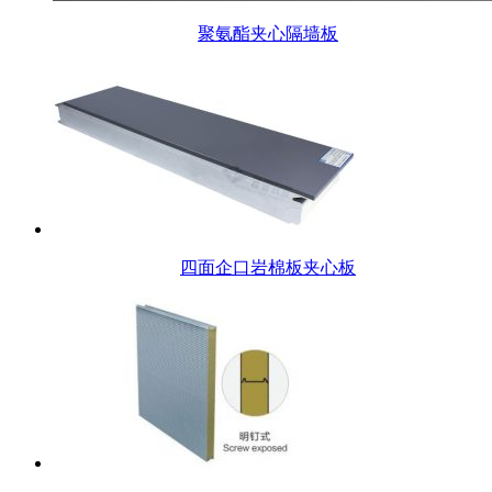
聚氨酯夹心隔墙板
四面企口岩棉板夹心板