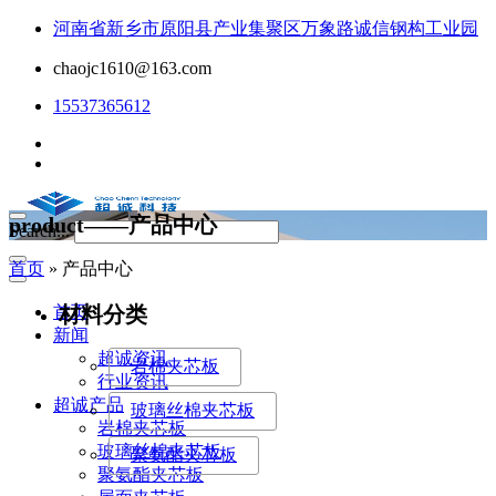
河南省新乡市原阳县产业集聚区万象路诚信钢构工业园
chaojc1610@163.com
15537365612
product——产品中心
Search...
首页
»
产品中心
材料分类
首页
新闻
超诚资讯
岩棉夹芯板
行业资讯
超诚产品
玻璃丝棉夹芯板
岩棉夹芯板
玻璃丝棉夹芯板
聚氨酯夹芯板
聚氨酯夹芯板