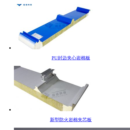
PU封边夹心岩棉板
新型防火岩棉夹芯板