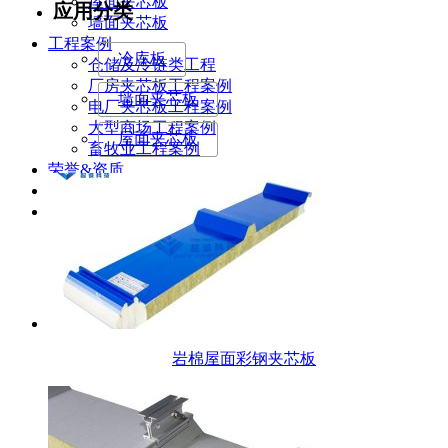
屋面夹芯板
应用分类
墙面夹芯板
工程案例
冷库板
仓储及冷链类工程
厂房夹芯板工程案例
墙面夹芯板
电厂夹芯板工程案例
大型商场工程案例
屋面夹芯板
畜牧业工程案例
荣誉&资质
关于超诚
联系我们
岩棉屋面彩钢夹芯板