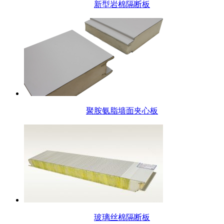
新型岩棉隔断板
聚胺氨脂墙面夹心板
玻璃丝棉隔断板