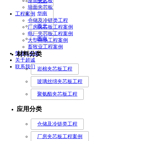
屋面夹芯板
华北
墙面夹芯板
华南
工程案例
仓储及冷链类工程
西北
厂房夹芯板工程案例
电厂夹芯板工程案例
西南
大型商场工程案例
畜牧业工程案例
材料分类
荣誉&资质
关于超诚
联系我们
岩棉夹芯板工程
玻璃丝绵夹芯板工程
聚氨酯夹芯板工程
应用分类
仓储及冷链类工程
厂房夹芯板工程案例