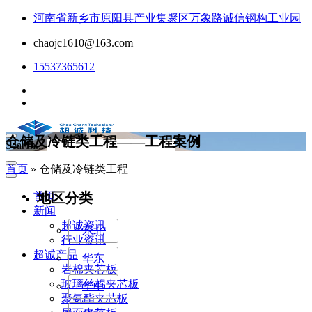
河南省新乡市原阳县产业集聚区万象路诚信钢构工业园
chaojc1610@163.com
15537365612
仓储及冷链类工程——工程案例
Search...
首页
»
仓储及冷链类工程
地区分类
首页
新闻
超诚资讯
东北
行业资讯
超诚产品
华东
岩棉夹芯板
玻璃丝棉夹芯板
华中
聚氨酯夹芯板