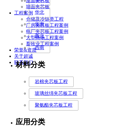
屋面夹芯板
华中
墙面夹芯板
华北
工程案例
仓储及冷链类工程
华南
厂房夹芯板工程案例
电厂夹芯板工程案例
西北
大型商场工程案例
畜牧业工程案例
西南
荣誉&资质
关于超诚
联系我们
材料分类
岩棉夹芯板工程
玻璃丝绵夹芯板工程
聚氨酯夹芯板工程
应用分类