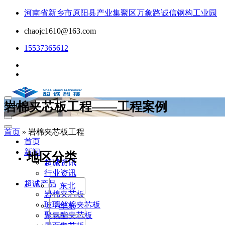
河南省新乡市原阳县产业集聚区万象路诚信钢构工业园
chaojc1610@163.com
15537365612
岩棉夹芯板工程——工程案例
Search...
首页
»
岩棉夹芯板工程
首页
新闻
地区分类
超诚资讯
行业资讯
超诚产品
东北
岩棉夹芯板
玻璃丝棉夹芯板
华东
聚氨酯夹芯板