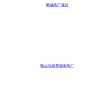
郸城电厂项目
鞍山垃圾焚烧发电厂