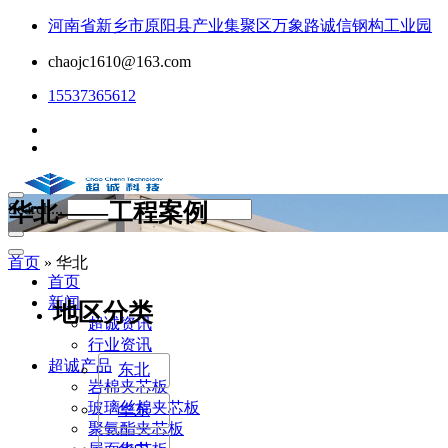
河南省新乡市原阳县产业集聚区万象路诚信钢构工业园
chaojc1610@163.com
15537365612
华北——工程案例
Search...
首页
»
华北
首页
新闻
地区分类
超诚资讯
行业资讯
超诚产品
东北
岩棉夹芯板
玻璃丝棉夹芯板
华东
聚氨酯夹芯板