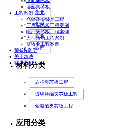
屋面夹芯板
华中
墙面夹芯板
华北
工程案例
仓储及冷链类工程
华南
厂房夹芯板工程案例
电厂夹芯板工程案例
西北
大型商场工程案例
畜牧业工程案例
西南
荣誉&资质
关于超诚
联系我们
材料分类
岩棉夹芯板工程
玻璃丝绵夹芯板工程
聚氨酯夹芯板工程
应用分类