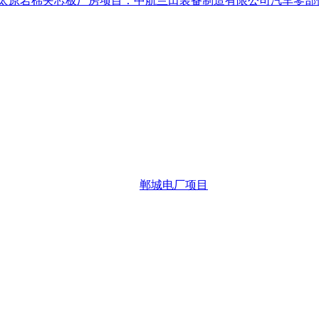
太原岩棉夹芯板厂房项目：中航兰田装备制造有限公司汽车零部
郸城电厂项目