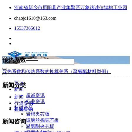
河南省新乡市原阳县产业集聚区万象路诚信钢构工业园
chaojc1610@163.com
15537365612
传热系数——
Search...
导热系数和传热系数的换算关系（聚氨酯材料举例）
首页
新闻分类
新闻
超诚资讯
新闻
行业资讯
行业资讯
超诚产品
超诚资讯
岩棉夹芯板
玻璃丝棉夹芯板
新闻咨询
聚氨酯夹芯板