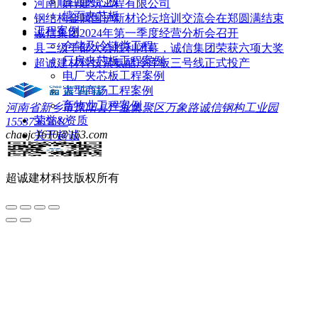
屋面夹芯板
河南顺行建筑工程有限公司
墙面夹芯板
钢结构金属围护新材论坛培训交流会在郑圆满结束
工程案例
诚信集团2024年第一季度经营分析会召开
仓储及冷链类工程
县三级干部大会胜利闭幕，诚信集团荣获六项大奖
厂房夹芯板工程案例
超诚建材科技聚氨酯冷库板三号线正式投产
电厂夹芯板工程案例
大型商场工程案例
畜牧业工程案例
河南省新乡市原阳县产业集聚区万象路诚信钢构工业园
荣誉&资质
15537365612
chaojc1610@163.com
关于超诚
联系我们
超诚建材科技
版权所有