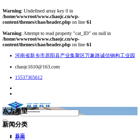
Warning
: Undefined array key 0 in
/home/wwwroot/www.chaojc.cn/wp-
content/themes/chao/header.php
on line
61
Warning
: Attempt to read property "cat_ID" on null in
/home/wwwroot/www.chaojc.cn/wp-
content/themes/chao/header.php
on line
61
河南省新乡市原阳县产业集聚区万象路诚信钢构工业园
chaojc1610@163.com
15537365612
东方希望——
Search...
新闻分类
首页
新闻