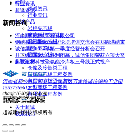
新闻
行业资讯
超诚资讯
超诚资讯
行业资讯
超诚产品
新闻咨询
岩棉夹芯板
玻璃丝棉夹芯板
河南顺行建筑工程有限公司
聚氨酯夹芯板
钢结构金属围护新材论坛培训交流会在郑圆满结束
屋面夹芯板
诚信集团2024年第一季度经营分析会召开
墙面夹芯板
县三级干部大会胜利闭幕，诚信集团荣获六项大奖
工程案例
超诚建材科技聚氨酯冷库板三号线正式投产
仓储及冷链类工程
厂房夹芯板工程案例
电厂夹芯板工程案例
河南省新乡市原阳县产业集聚区万象路诚信钢构工业园
大型商场工程案例
15537365612
chaojc1610@163.com
畜牧业工程案例
荣誉&资质
关于超诚
超诚建材科技
版权所有
联系我们