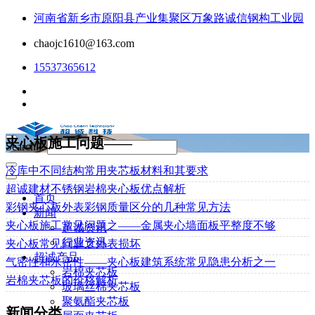
河南省新乡市原阳县产业集聚区万象路诚信钢构工业园
chaojc1610@163.com
15537365612
夹心板施工问题——
Search...
冷库中不同结构常用夹芯板材料和其要求
超诚建材不锈钢岩棉夹心板优点解析
首页
彩钢夹心板外表彩钢质量区分的几种常见方法
新闻
夹心板施工常见问题之——金属夹心墙面板平整度不够
超诚资讯
行业资讯
夹心板常见问题之外表损坏
超诚产品
气密性和水密性——夹心板建筑系统常见隐患分析之一
岩棉夹芯板
岩棉夹芯板的价格解析
玻璃丝棉夹芯板
聚氨酯夹芯板
新闻分类