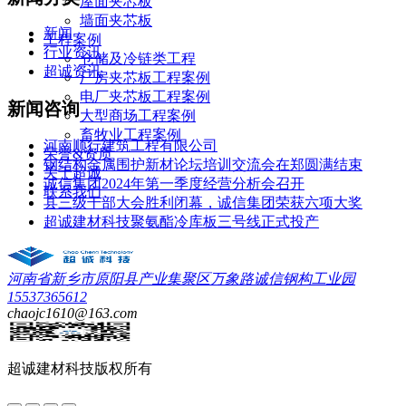
屋面夹芯板
墙面夹芯板
新闻
工程案例
行业资讯
仓储及冷链类工程
超诚资讯
厂房夹芯板工程案例
电厂夹芯板工程案例
新闻咨询
大型商场工程案例
畜牧业工程案例
河南顺行建筑工程有限公司
荣誉&资质
钢结构金属围护新材论坛培训交流会在郑圆满结束
关于超诚
诚信集团2024年第一季度经营分析会召开
联系我们
县三级干部大会胜利闭幕，诚信集团荣获六项大奖
超诚建材科技聚氨酯冷库板三号线正式投产
河南省新乡市原阳县产业集聚区万象路诚信钢构工业园
15537365612
chaojc1610@163.com
超诚建材科技
版权所有