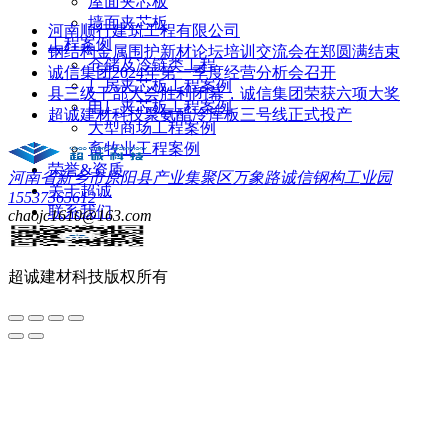
屋面夹芯板
墙面夹芯板
河南顺行建筑工程有限公司
工程案例
钢结构金属围护新材论坛培训交流会在郑圆满结束
仓储及冷链类工程
诚信集团2024年第一季度经营分析会召开
厂房夹芯板工程案例
县三级干部大会胜利闭幕，诚信集团荣获六项大奖
电厂夹芯板工程案例
超诚建材科技聚氨酯冷库板三号线正式投产
大型商场工程案例
畜牧业工程案例
荣誉&资质
河南省新乡市原阳县产业集聚区万象路诚信钢构工业园
关于超诚
15537365612
联系我们
chaojc1610@163.com
超诚建材科技
版权所有