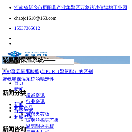
河南省新乡市原阳县产业集聚区万象路诚信钢构工业园
chaojc1610@163.com
15537365612
聚氨酯保温系统——
Search...
PIR(聚异氰脲酸酯)与PUR（聚氨酯）的区别
聚氨酯保温系统的稳定性
首页
新闻
新闻分类
超诚资讯
行业资讯
新闻
超诚产品
行业资讯
岩棉夹芯板
超诚资讯
玻璃丝棉夹芯板
聚氨酯夹芯板
新闻咨询