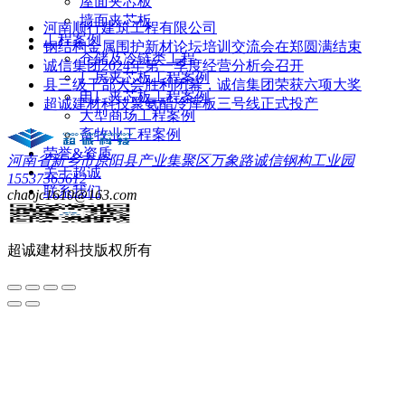
屋面夹芯板
墙面夹芯板
河南顺行建筑工程有限公司
工程案例
钢结构金属围护新材论坛培训交流会在郑圆满结束
仓储及冷链类工程
诚信集团2024年第一季度经营分析会召开
厂房夹芯板工程案例
县三级干部大会胜利闭幕，诚信集团荣获六项大奖
电厂夹芯板工程案例
超诚建材科技聚氨酯冷库板三号线正式投产
大型商场工程案例
畜牧业工程案例
荣誉&资质
河南省新乡市原阳县产业集聚区万象路诚信钢构工业园
关于超诚
15537365612
联系我们
chaojc1610@163.com
超诚建材科技
版权所有