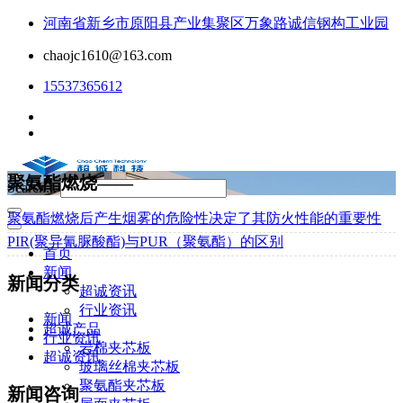
河南省新乡市原阳县产业集聚区万象路诚信钢构工业园
chaojc1610@163.com
15537365612
聚氨酯燃烧——
Search...
聚氨酯燃烧后产生烟雾的危险性决定了其防火性能的重要性
PIR(聚异氰脲酸酯)与PUR（聚氨酯）的区别
首页
新闻
新闻分类
超诚资讯
行业资讯
新闻
超诚产品
行业资讯
岩棉夹芯板
超诚资讯
玻璃丝棉夹芯板
聚氨酯夹芯板
新闻咨询