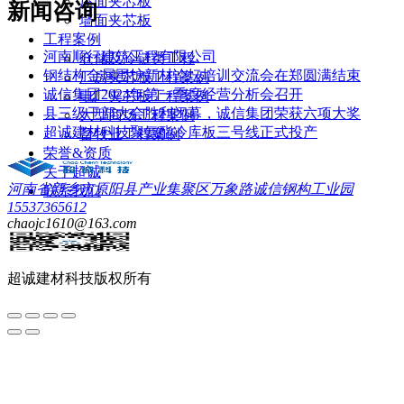
屋面夹芯板
新闻咨询
墙面夹芯板
工程案例
河南顺行建筑工程有限公司
仓储及冷链类工程
钢结构金属围护新材论坛培训交流会在郑圆满结束
厂房夹芯板工程案例
诚信集团2024年第一季度经营分析会召开
电厂夹芯板工程案例
县三级干部大会胜利闭幕，诚信集团荣获六项大奖
大型商场工程案例
超诚建材科技聚氨酯冷库板三号线正式投产
畜牧业工程案例
荣誉&资质
关于超诚
河南省新乡市原阳县产业集聚区万象路诚信钢构工业园
联系我们
15537365612
chaojc1610@163.com
超诚建材科技
版权所有