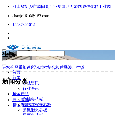
河南省新乡市原阳县产业集聚区万象路诚信钢构工业园
chaojc1610@163.com
15537365612
生锈——
Search...
进水会严重加速彩钢岩棉复合板后爆漆、生锈
首页
新闻
新闻分类
超诚资讯
行业资讯
超诚产品
新闻
岩棉夹芯板
行业资讯
玻璃丝棉夹芯板
超诚资讯
聚氨酯夹芯板