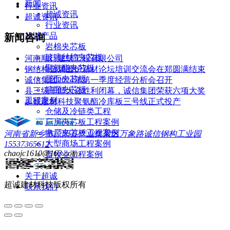
新闻
行业资讯
超诚资讯
超诚资讯
行业资讯
超诚产品
新闻咨询
岩棉夹芯板
玻璃丝棉夹芯板
河南顺行建筑工程有限公司
聚氨酯夹芯板
钢结构金属围护新材论坛培训交流会在郑圆满结束
屋面夹芯板
诚信集团2024年第一季度经营分析会召开
墙面夹芯板
县三级干部大会胜利闭幕，诚信集团荣获六项大奖
工程案例
超诚建材科技聚氨酯冷库板三号线正式投产
仓储及冷链类工程
厂房夹芯板工程案例
电厂夹芯板工程案例
河南省新乡市原阳县产业集聚区万象路诚信钢构工业园
大型商场工程案例
15537365612
chaojc1610@163.com
畜牧业工程案例
荣誉&资质
关于超诚
超诚建材科技
版权所有
联系我们