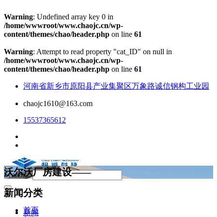
Warning
: Undefined array key 0 in
/home/wwwroot/www.chaojc.cn/wp-
content/themes/chao/header.php
on line
61
Warning
: Attempt to read property "cat_ID" on null in
/home/wwwroot/www.chaojc.cn/wp-
content/themes/chao/header.php
on line
61
河南省新乡市原阳县产业集聚区万象路诚信钢构工业园
chaojc1610@163.com
15537365612
沃尔沃厂房建设——
Search...
新闻分类
首页
新闻