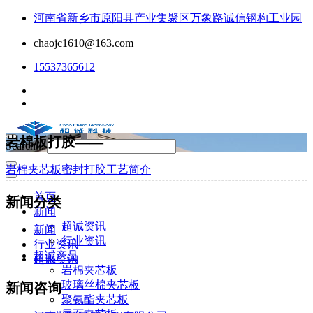
河南省新乡市原阳县产业集聚区万象路诚信钢构工业园
chaojc1610@163.com
15537365612
岩棉板打胶——
Search...
岩棉夹芯板密封打胶工艺简介
首页
新闻分类
新闻
超诚资讯
新闻
行业资讯
行业资讯
超诚产品
超诚资讯
岩棉夹芯板
玻璃丝棉夹芯板
新闻咨询
聚氨酯夹芯板