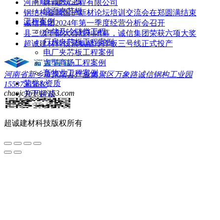
屋面夹芯板
河南顺行建筑工程有限公司
墙面夹芯板
钢结构金属围护新材论坛培训交流会在郑圆满结束
工程案例
诚信集团2024年第一季度经营分析会召开
仓储及冷链类工程
县三级干部大会胜利闭幕，诚信集团荣获六项大奖
厂房夹芯板工程案例
超诚建材科技聚氨酯冷库板三号线正式投产
电厂夹芯板工程案例
大型商场工程案例
畜牧业工程案例
河南省新乡市原阳县产业集聚区万象路诚信钢构工业园
荣誉&资质
15537365612
chaojc1610@163.com
关于超诚
联系我们
超诚建材科技
版权所有