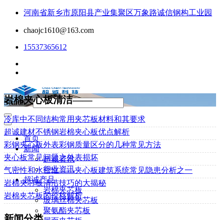
河南省新乡市原阳县产业集聚区万象路诚信钢构工业园
chaojc1610@163.com
15537365612
岩棉夹心板清洁——
Search...
冷库中不同结构常用夹芯板材料和其要求
超诚建材不锈钢岩棉夹心板优点解析
首页
彩钢夹心板外表彩钢质量区分的几种常见方法
新闻
夹心板常见问题之外表损坏
超诚资讯
行业资讯
气密性和水密性——夹心板建筑系统常见隐患分析之一
超诚产品
岩棉夹芯板清洁技巧的大揭秘
岩棉夹芯板
岩棉夹芯板的价格解析
玻璃丝棉夹芯板
聚氨酯夹芯板
新闻分类