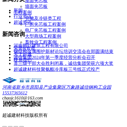
屋面夹芯板
墙面夹芯板
新闻
工程案例
行业资讯
仓储及冷链类工程
超诚资讯
厂房夹芯板工程案例
电厂夹芯板工程案例
新闻咨询
大型商场工程案例
畜牧业工程案例
河南顺行建筑工程有限公司
荣誉&资质
钢结构金属围护新材论坛培训交流会在郑圆满结束
关于超诚
诚信集团2024年第一季度经营分析会召开
联系我们
县三级干部大会胜利闭幕，诚信集团荣获六项大奖
超诚建材科技聚氨酯冷库板三号线正式投产
河南省新乡市原阳县产业集聚区万象路诚信钢构工业园
15537365612
chaojc1610@163.com
超诚建材科技
版权所有