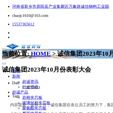
河南省新乡市原阳县产业集聚区万象路诚信钢构工业园
chaojc1610@163.com
15537365612
当前位置:
HOME
> 诚信集团2023年1
Search...
诚信集团2023年10月份表彰大会
首页
新闻
超诚资讯
Date
行业资讯
11/07/2023
超诚产品
Tags
岩棉夹芯板
玻璃丝棉夹芯板
内容提要：金秋十月，诚信集团在各位员工的努力下，集
聚氨酯夹芯板