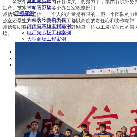
屋面夹芯板
金秋十月，诚信集团在各位员工的努力下，集团各项业务井
墙面夹芯板
生产、技术、销售以及各个办公室职能部门。
工程案例
诚信集团始终坚信，一个人的力量是有限的，但一个团队的力
仓储及冷链类工程
公室还是生产一线，我们的员工都以高度的责任心和协作精神
厂房夹芯板工程案例
诚信集团将继续秉承团队精神，鼓励每一位员工发挥自己的潜
电厂夹芯板工程案例
煌。
大型商场工程案例
畜牧业工程案例
荣誉&资质
关于超诚
联系我们