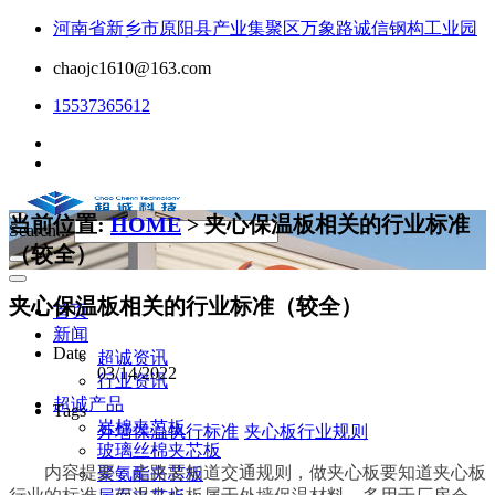
河南省新乡市原阳县产业集聚区万象路诚信钢构工业园
chaojc1610@163.com
15537365612
当前位置:
HOME
> 夹心保温板相关的行业标准
Search...
（较全）
夹心保温板相关的行业标准（较全）
首页
新闻
Date
超诚资讯
03/14/2022
行业资讯
超诚产品
Tags
岩棉夹芯板
外墙保温执行标准
夹心板行业规则
玻璃丝棉夹芯板
内容提要：走路要知道交通规则，做夹心板要知道夹心板
聚氨酯夹芯板