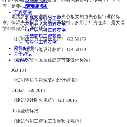
行业的标准。保温夹心板属于外墙保温材料，多用于厂房仓
屋面夹芯板
库，是要
... 查看更多》
墙面夹芯板
工程案例
走路要知道交通规则，做夹心板要知道夹心板行业的标
仓储及冷链类工程
准。保温夹心板属于外墙保温材料，多用于厂房仓库，是要遵
厂房夹芯板工程案例
循外墙保温行业的规范。
电厂夹芯板工程案例
大型商场工程案例
《民用建筑热工设计规范》 GB 50176
畜牧业工程案例
荣誉&资质
《公共建筑节能设计标准》 GB 50189
关于超诚
《夏热冬冷地区居住建筑节能设计标准》
联系我们
JGJ 134
《低能耗居住建筑节能设计标准》
DB42/T 559-2013
《建筑设计防火规范》 GB 50016
工程验收标准
《建筑节能工程施工质量验收规范》