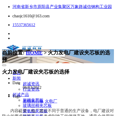
河南省新乡市原阳县产业集聚区万象路诚信钢构工业园
chaojc1610@163.com
15537365612
当前位置:
HOME
> 火力发电厂建设夹芯板的选
Search...
择
火力发电厂建设夹芯板的选择
首页
新闻
Date
超诚资讯
06/03/2022
行业资讯
超诚产品
Tags
岩棉夹芯板
岩棉夹芯板
火电厂
玻璃丝棉夹芯板
内容提要：电厂建设不同于普通的生产设备，电厂建设对
聚氨酯夹芯板