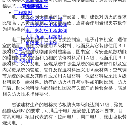
防火的要求比较高，又考虑到施工的便捷高效，通常会使用岩
屋面夹芯板
棉夹芯
... 查看更多》
墙面夹芯板
工程案例
电厂建设不同于普通的生产设备，电厂建设对防火的要求
仓储及冷链类工程
比较高，又考虑到施工的便捷高效，通常会使用岩棉夹芯板作
厂房夹芯板工程案例
为隔热板材。
电厂夹芯板工程案例
大型商场工程案例
电厂内部装修中也，如各类控制室、电子计算机室、通信
畜牧业工程案例
室的墙面、顶棚装修使用Ａ级材料，地面及其它装修使用Ｂｌ
荣誉&资质
级材料。其他建筑物如资料档案室，图书室，有安全疏散功能
关于超诚
的楼梯间等的墙面和顶棚的装修材料采用Ａ级，地面采用Ｂｌ
联系我们
级材料。火力发电厂运煤系统中除尘系统的风道与部件以及室
内采暖系统的管道、管件及保温材料应采用Ａ级材料；空气调
节系统的风道及其附件应采用Ａ级材料，保温材料应采用Ａ级
材料或Ｂｌ级材料。所有的防火构件与材料如消防设施、防火
门窗、防火涂料等均必须经过国家有关部门的检验合格，满足
相关防火技术指标要求。
超诚建材生产的岩棉夹芯板防火等级能达到A1级，聚氨
酯能达到B1的要求，可满足于电厂建设使用的各种要求。目
前我司电厂项目代表的有：拉萨电厂、周口电厂、鞍山垃圾焚
烧火电厂。