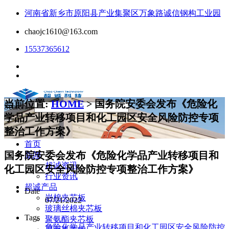
河南省新乡市原阳县产业集聚区万象路诚信钢构工业园
chaojc1610@163.com
15537365612
当前位置:
HOME
> 国务院安委会发布《危险化
Search...
学品产业转移项目和化工园区安全风险防控专项
整治工作方案》
首页
国务院安委会发布《危险化学品产业转移项目和
新闻
超诚资讯
化工园区安全风险防控专项整治工作方案》
行业资讯
超诚产品
Date
岩棉夹芯板
07/21/2022
玻璃丝棉夹芯板
Tags
聚氨酯夹芯板
危险化学品产业转移项目和化工园区安全风险防控