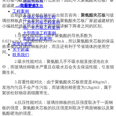
夹芯板与玻璃丝棉板有什么差别？因此今天聚氨酯夹芯板厂家
屋面夹芯板
超诚建
... 查看更多》
墙面夹芯板
工程案例
近期很多用户都在我们后台留言咨询：
聚氨酯夹芯板
与玻
仓储及冷链类工程
璃丝棉板有什么差别？因此今天聚氨酯夹芯板厂家超诚建材的
厂房夹芯板工程案例
小编就想借此机会来给大家详细讲解下两者之间的区别。
电厂夹芯板工程案例
大型商场工程案例
1.导热性能对比：由于聚氨酯的导热系数为
畜牧业工程案例
0.021w/m.k，玻璃丝棉为0.05w/m.k，所以聚氨酯夹芯板的保温
荣誉&资质
效果要比玻璃丝棉板的好，而且还有利于节省墙体的使用空
关于超诚
间。
联系我们
2.吸水性能对比：聚氨酯几乎不吸水能直接浸泡在水
中，而玻璃丝棉吸水严重且在吸水后会失去保温性能，引发细
菌生长。
3.容重性能对比：由于聚氨酯夹芯板密度是40kg/m3，
发泡均匀且不会产生污垢，而玻璃丝棉密度为12kg/m3，属于
絮状松软物容易细菌寄生。
4.抗压性能对比：玻璃丝棉板的抗压强度取决于一面钢
板的强度，聚氨酯夹芯板的抗压强度则取决于两面钢板以及聚
氨酯硬泡的强度。