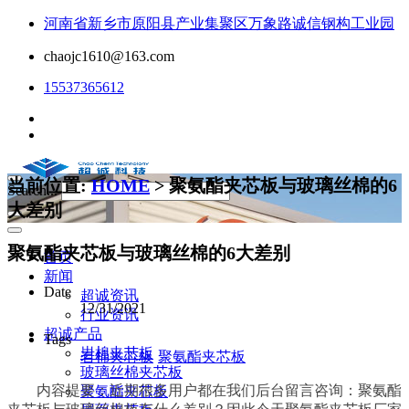
河南省新乡市原阳县产业集聚区万象路诚信钢构工业园
chaojc1610@163.com
15537365612
当前位置:
HOME
> 聚氨酯夹芯板与玻璃丝棉的6
Search...
大差别
聚氨酯夹芯板与玻璃丝棉的6大差别
首页
新闻
Date
超诚资讯
12/31/2021
行业资讯
超诚产品
Tags
岩棉夹芯板
岩棉夹芯板
聚氨酯夹芯板
玻璃丝棉夹芯板
内容提要：近期很多用户都在我们后台留言咨询：聚氨酯
聚氨酯夹芯板