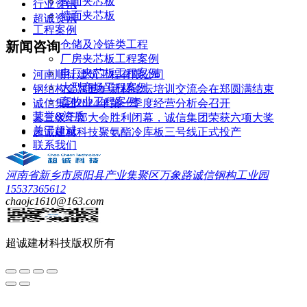
屋面夹芯板
行业资讯
墙面夹芯板
超诚资讯
工程案例
仓储及冷链类工程
新闻咨询
厂房夹芯板工程案例
电厂夹芯板工程案例
河南顺行建筑工程有限公司
大型商场工程案例
钢结构金属围护新材论坛培训交流会在郑圆满结束
畜牧业工程案例
诚信集团2024年第一季度经营分析会召开
荣誉&资质
县三级干部大会胜利闭幕，诚信集团荣获六项大奖
关于超诚
超诚建材科技聚氨酯冷库板三号线正式投产
联系我们
河南省新乡市原阳县产业集聚区万象路诚信钢构工业园
15537365612
chaojc1610@163.com
超诚建材科技
版权所有