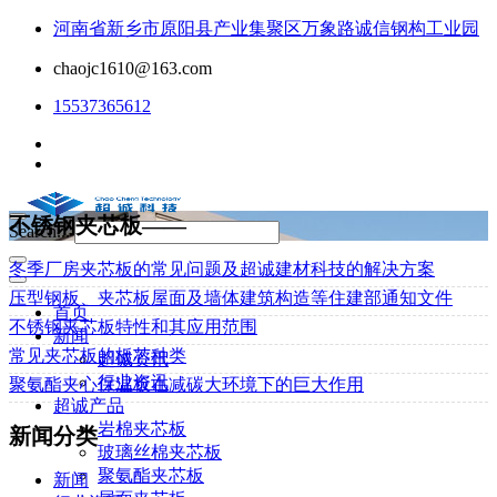
河南省新乡市原阳县产业集聚区万象路诚信钢构工业园
chaojc1610@163.com
15537365612
不锈钢夹芯板——
Search...
冬季厂房夹芯板的常见问题及超诚建材科技的解决方案
压型钢板、夹芯板屋面及墙体建筑构造等住建部通知文件
首页
不锈钢夹芯板特性和其应用范围
新闻
常见夹芯板的板芯种类
超诚资讯
行业资讯
聚氨酯夹心保温板在减碳大环境下的巨大作用
超诚产品
岩棉夹芯板
新闻分类
玻璃丝棉夹芯板
聚氨酯夹芯板
新闻