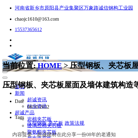
河南省新乡市原阳县产业集聚区万象路诚信钢构工业园
chaojc1610@163.com
15537365612
当前位置:
HOME
> 压型钢板、夹芯板
Search...
压型钢板、夹芯板屋面及墙体建筑构造
首页
新闻
超诚资讯
Date
行业资讯
08/31/2022
超诚产品
Tags
岩棉夹芯板
压型钢板
夹芯板
政策法规
玻璃丝棉夹芯板
聚氨酯夹芯板
内容提要：超诚建材在此分享一份08年的老通知