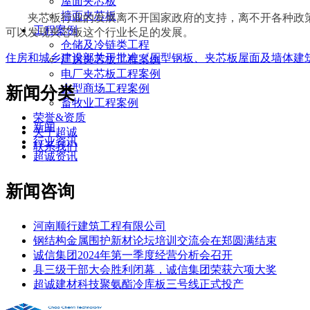
屋面夹芯板
墙面夹芯板
夹芯板行业的发展离不开国家政府的支持，离不开各种政
工程案例
可以发现夹芯板这个行业长足的发展。
仓储及冷链类工程
住房和城乡建设部关于批准《压型钢板、夹芯板屋面及墙体建
厂房夹芯板工程案例
电厂夹芯板工程案例
大型商场工程案例
新闻分类
畜牧业工程案例
荣誉&资质
新闻
关于超诚
行业资讯
联系我们
超诚资讯
新闻咨询
河南顺行建筑工程有限公司
钢结构金属围护新材论坛培训交流会在郑圆满结束
诚信集团2024年第一季度经营分析会召开
县三级干部大会胜利闭幕，诚信集团荣获六项大奖
超诚建材科技聚氨酯冷库板三号线正式投产