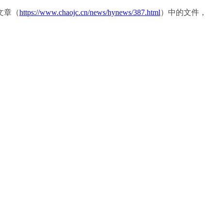
文章（
https://www.chaojc.cn/news/hynews/387.html
）中的文件，