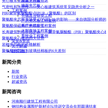
屋面夹芯板
夹心板常见问题之外表损坏
墙面夹芯板
气密性和水密性——夹心板建筑系统常见隐患分析之一
工程案例
PIR(聚异氰脲酸酯)与PUR（聚氨酯）的区别
仓储及冷链类工程
聚氨酯夹芯板市场受 COVID-19 的影响——来自德国分析师的
厂房夹芯板工程案例
电厂夹芯板工程案例
聚氨酯保温系统的稳定性
大型商场工程案例
长寿建筑的性价比之选——聚异氰脲酸酯（PIR）聚氨酯夹心
畜牧业工程案例
聚氨酯夹心板的四大优势
荣誉&资质
岩棉夹芯板的价格解析
关于超诚
聚氨酯夹芯板与玻璃丝棉板的6大差别
联系我们
新闻分类
新闻
行业资讯
超诚资讯
新闻咨询
河南顺行建筑工程有限公司
钢结构金属围护新材论坛培训交流会在郑圆满结束