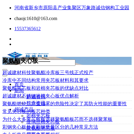
河南省新乡市原阳县产业集聚区万象路诚信钢构工业园
chaojc1610@163.com
15537365612
聚氨酯夹心板——
Search...
超诚建材科技聚氨酯冷库板三号线正式投产
冷库中不同结构常用夹芯板材料和其要求
首页
聚氨酯夹芯板和岩棉夹芯板的优缺点对比
新闻
超诚建材不锈钢岩棉夹心板优点解析
超诚资讯
行业资讯
聚氨酯燃烧后产生烟雾的危险性决定了其防火性能的重要性
超诚产品
常见夹芯板的板芯种类
岩棉夹芯板
为什么大多夹芯板板选择聚氨酯板芯而不选择聚苯板
玻璃丝棉夹芯板
彩钢夹心板外表彩钢质量区分的几种常见方法
聚氨酯夹芯板